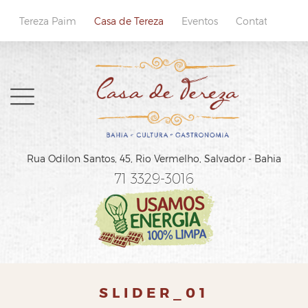
Tereza Paim
Casa de Tereza
Eventos
Contatos
Home
Rua Odilon Santos, 45,
Rio Vermelho, Salvador - Bahia
Sobre
71 3329-3016
Cardápio
Reservas
Localização e Contatos
SLIDER_01