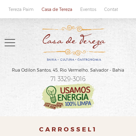
Tereza Paim
Casa de Tereza
Eventos
Contatos
Home
Rua Odilon Santos, 45,
Rio Vermelho, Salvador - Bahia
Sobre
71 3329-3016
Cardápio
Reservas
Localização e Contatos
CARROSSEL1