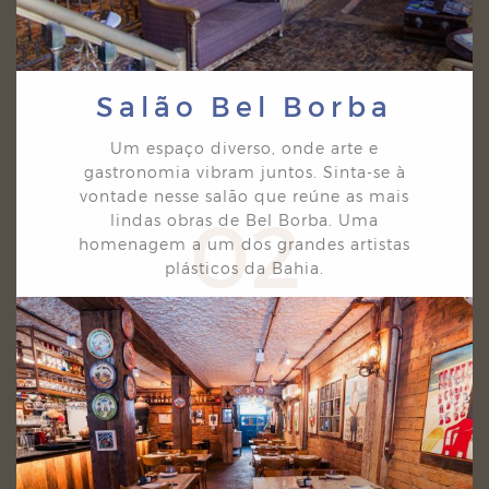
Salão Bel Borba
Um espaço diverso, onde arte e
gastronomia vibram juntos. Sinta-se à
vontade nesse salão que
reúne as mais
02
lindas obras de Bel Borba. Uma
homenagem a um dos grandes artistas
plásticos da
Bahia.