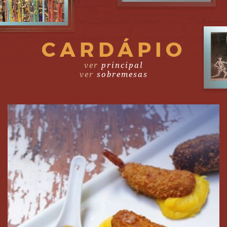
CARDÁPIO
ver
principal
ver
sobremesas