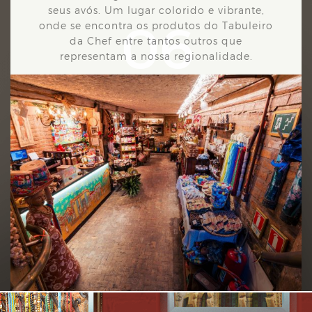
seus avós. Um
lugar colorido e vibrante,
06
onde se encontra os produtos do Tabuleiro
da Chef entre tantos outros que
representam a nossa regionalidade.