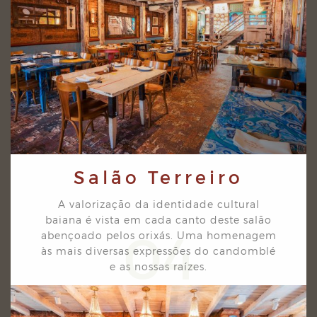
Salão Terreiro
A valorização da identidade cultural
baiana é vista em cada canto deste salão
04
abençoado pelos
orixás. Uma homenagem
às mais diversas expressões do candomblé
e as nossas raízes.