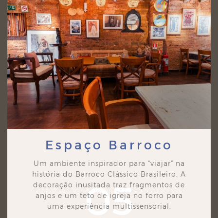
Espaço Barroco
Um ambiente inspirador para “viajar” na
história do Barroco Clássico Brasileiro. A
05
decoração
inusitada traz fragmentos de
anjos e um teto de igreja no forro para
uma experiência multissensorial.