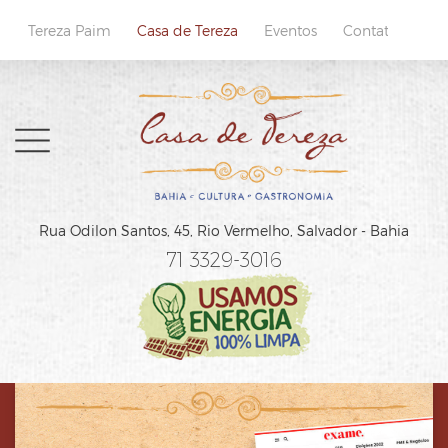
Tereza Paim
Casa de Tereza
Eventos
Contatos
Home
Rua Odilon Santos, 45,
Rio Vermelho, Salvador - Bahia
Sobre
71 3329-3016
Cardápio
Reservas
Localização e Contatos