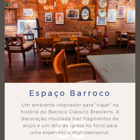
Espaço Barroco
Um ambiente inspirador para “viajar” na
história do Barroco Clássico Brasileiro. A
05
decoração
inusitada traz fragmentos de
anjos e um teto de igreja no forro para
uma experiência multissensorial.