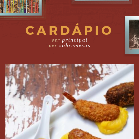
CARDÁPIO
ver
principal
ver
sobremesas