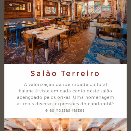
Salão Terreiro
A valorização da identidade cultural
baiana é vista em cada canto deste salão
04
abençoado pelos
orixás. Uma homenagem
às mais diversas expressões do candomblé
e as nossas raízes.