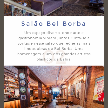
Salão Bel Borba
Um espaço diverso, onde arte e
gastronomia vibram juntos. Sinta-se à
vontade nesse salão que
reúne as mais
02
lindas obras de Bel Borba. Uma
homenagem a um dos grandes artistas
plásticos da
Bahia.