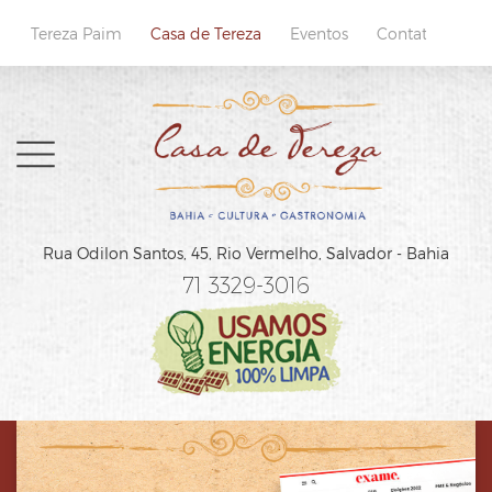
Tereza Paim
Casa de Tereza
Eventos
Contatos
Home
Rua Odilon Santos, 45,
Rio Vermelho, Salvador - Bahia
Sobre
71 3329-3016
Cardápio
Reservas
Localização e Contatos