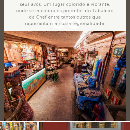
seus avós. Um
lugar colorido e vibrante,
06
onde se encontra os produtos do Tabuleiro
da Chef entre tantos outros que
representam a nossa regionalidade.