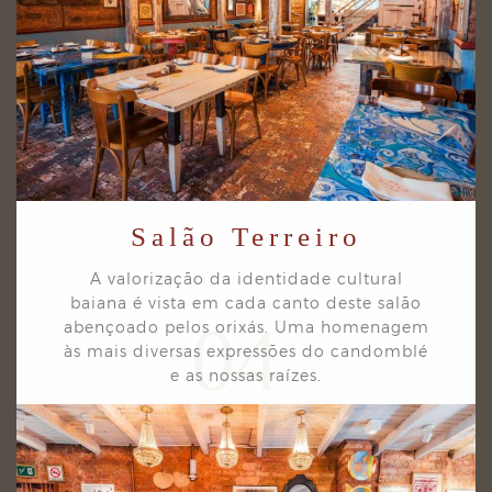
Salão Terreiro
A valorização da identidade cultural
baiana é vista em cada canto deste salão
04
abençoado pelos
orixás. Uma homenagem
às mais diversas expressões do candomblé
e as nossas raízes.