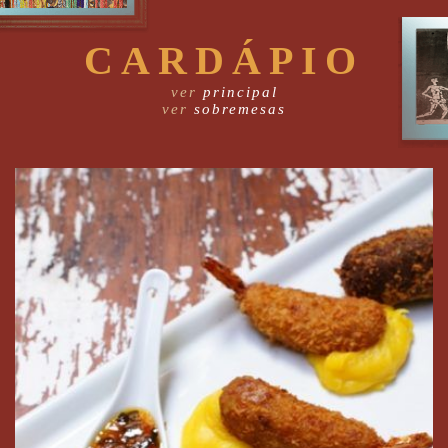
CARDÁPIO
ver
principal
ver
sobremesas