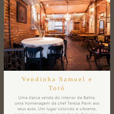
Vendinha Samuel e
Totó
Uma típica venda do interior da Bahia,
uma homenagem da chef Tereza Paim aos
seus avós. Um
lugar colorido e vibrante,