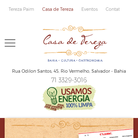
Tereza Paim
Casa de Tereza
Eventos
Contatos
Home
Rua Odilon Santos, 45,
Rio Vermelho, Salvador - Bahia
Sobre
71 3329-3016
Cardápio
Reservas
Localização e Contatos