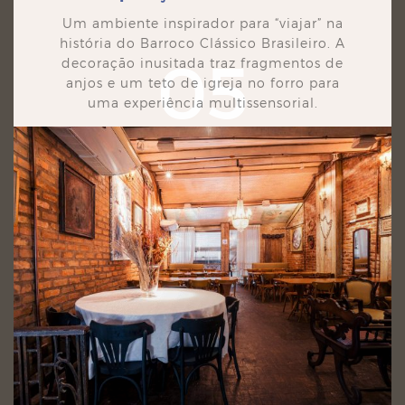
Um ambiente inspirador para “viajar” na
história do Barroco Clássico Brasileiro. A
05
decoração
inusitada traz fragmentos de
anjos e um teto de igreja no forro para
uma experiência multissensorial.