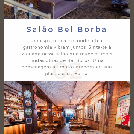
Salão Bel Borba
Um espaço diverso, onde arte e
gastronomia vibram juntos. Sinta-se à
vontade nesse salão que
reúne as mais
02
lindas obras de Bel Borba. Uma
homenagem a um dos grandes artistas
plásticos da
Bahia.