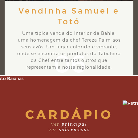
Vendinha Samuel e
Totó
Uma típica venda do interior da Bahia,
uma homenagem da chef Tereza Paim aos
seus avós. Um
lugar colorido e vibrante,
06
onde se encontra os produtos do Tabuleiro
da Chef entre tantos outros que
representam a nossa regionalidade.
CARDÁPIO
ver
principal
ver
sobremesas