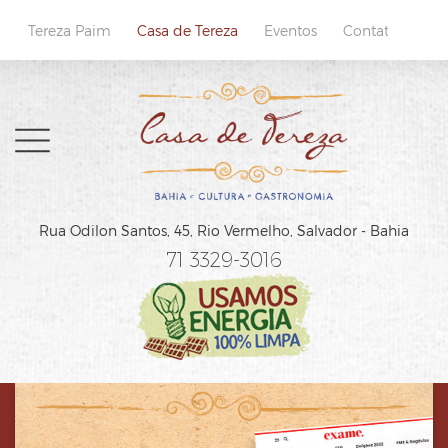
Tereza Paim
Casa de Tereza
Eventos
Contatos
Home
Rua Odilon Santos, 45,
Rio Vermelho, Salvador - Bahia
Sobre
71 3329-3016
Cardápio
Reservas
Localização e Contatos